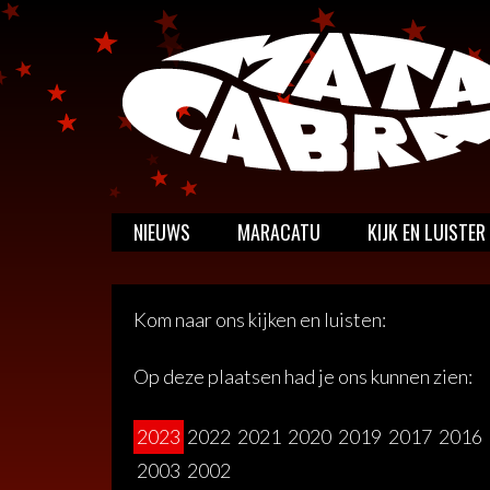
Meteen
naar
de
inhoud
MATA CABRA
Maracatu slagwerkgroep
NIEUWS
MARACATU
KIJK EN LUISTER
Kom naar ons kijken en luisten:
Op deze plaatsen had je ons kunnen zien:
2023
2022
2021
2020
2019
2017
2016
2003
2002